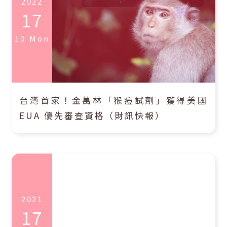
2022
17
10
Mon
台灣首家！金萬林「猴痘試劑」獲得美國
EUA 優先審查資格（財訊快報）
2021
17