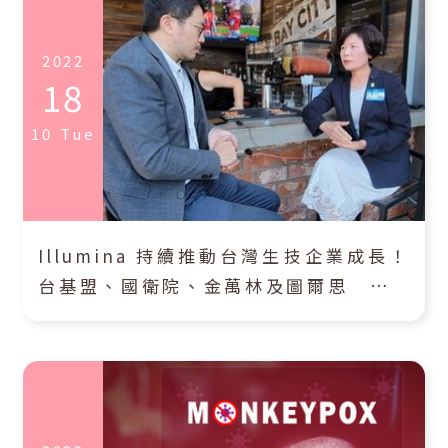
2022
18
10
Tue
Illumina 持續推動台灣生技企業成長！
台基盟、國衛院、金萬林及圖爾思 前進
美國參與基因體論壇（基因線上）